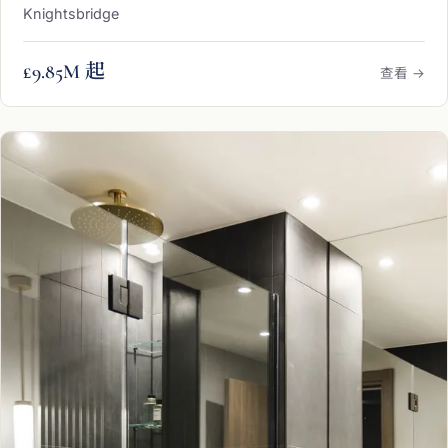
Knightsbridge
£9.85M 起
查看 →