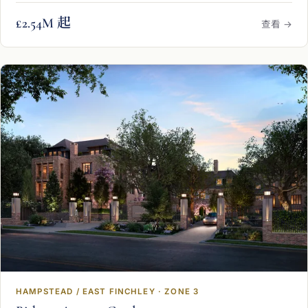
£2.54M 起
查看 →
HAMPSTEAD / EAST FINCHLEY · ZONE 3