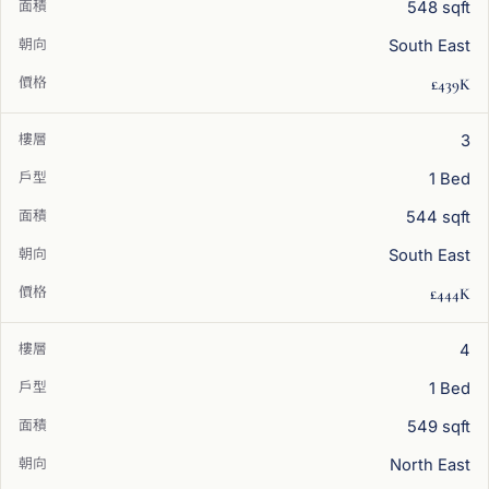
548 sqft
South East
£439K
3
1 Bed
544 sqft
South East
£444K
4
1 Bed
549 sqft
North East