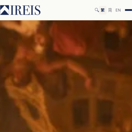
🔍
繁
简
EN