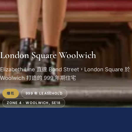
London Square Woolwich
Elizabeth Line 直達 Bond Street，London Square 於
Woolwich 打造的 999 年期住宅
樓花
999 年 LEASEHOLD
ZONE 4 · WOOLWICH, SE18