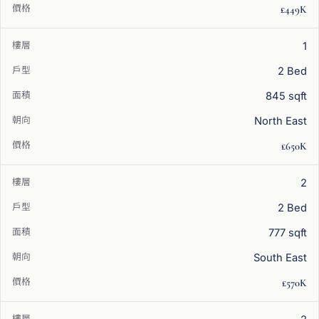
£449K
1
2 Bed
845 sqft
North East
£650K
2
2 Bed
777 sqft
South East
£570K