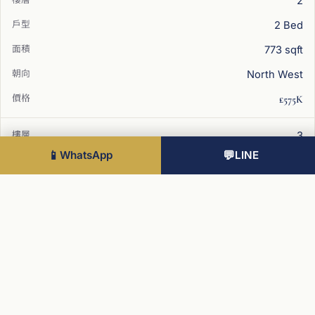
2
2 Bed
773 sqft
North West
£575K
3
📱
WhatsApp
💬
LINE
2 Bed
性價比之選
809 sqft
South West
£574K
3
2 Bed