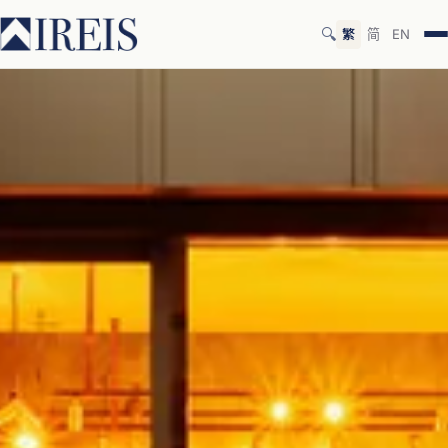
🔍
繁
简
EN