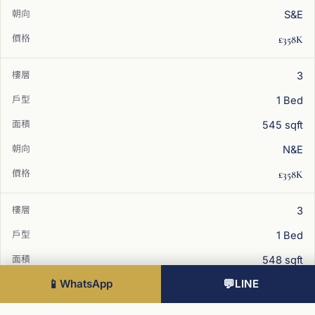
S&E
£358K
3
1 Bed
545 sqft
N&E
£358K
3
1 Bed
548 sqft
📱
WhatsApp
💬
LINE
E
£358K