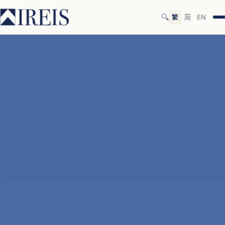
🔍
繁
简
EN