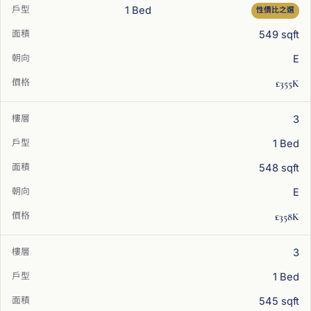
1 Bed
性價比之選
549 sqft
E
£355K
3
1 Bed
548 sqft
E
£358K
3
1 Bed
545 sqft