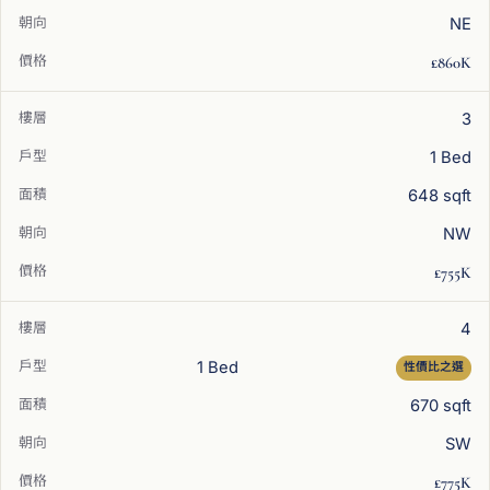
NE
£860K
3
1 Bed
648 sqft
NW
£755K
4
1 Bed
性價比之選
670 sqft
SW
£775K