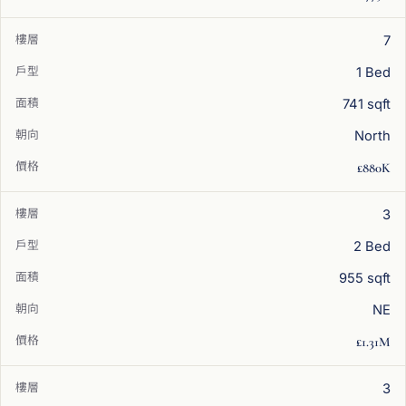
7
1 Bed
741 sqft
North
£880K
3
2 Bed
955 sqft
NE
£1.31M
3