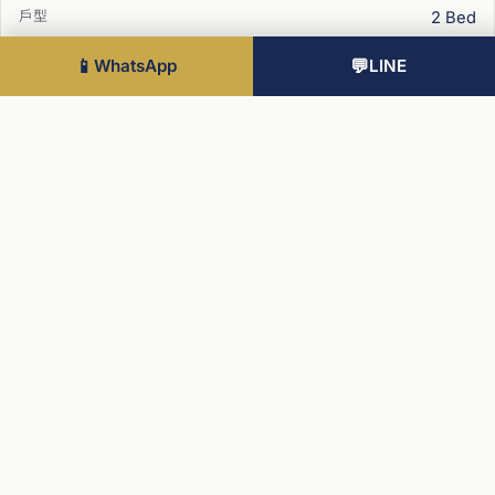
2 Bed
1418 sqft
📱
WhatsApp
💬
LINE
East
£2.33M
3
2 Bed
812 sqft
NW
£1.29M
3
2 Bed
1109 sqft