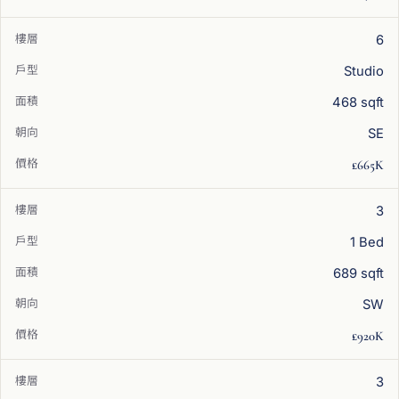
6
Studio
468 sqft
SE
£665K
3
1 Bed
689 sqft
SW
£920K
3