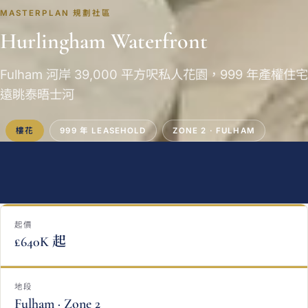
MASTERPLAN 規劃社區
Hurlingham Waterfront
Fulham 河岸 39,000 平方呎私人花園，999 年產權住宅
遠眺泰晤士河
樓花
999 年 LEASEHOLD
ZONE 2 · FULHAM
起價
£640K 起
地段
Fulham · Zone 2