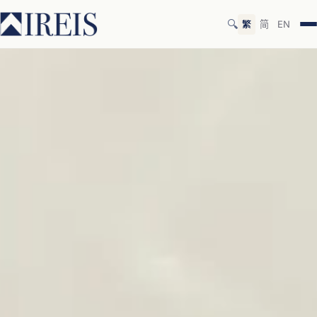
🔍
繁
简
EN