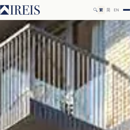
🔍
繁
简
EN