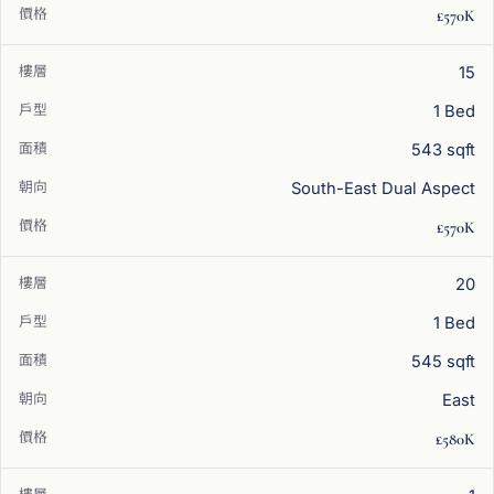
£570K
15
1 Bed
543 sqft
South-East Dual Aspect
£570K
20
1 Bed
545 sqft
East
£580K