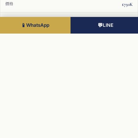
£750K
11
📱
WhatsApp
💬
LINE
2 Bed
865 sqft
North-East Dual Aspect
£788K
12
2 Bed
865 sqft
North-East Dual Aspect
£793K