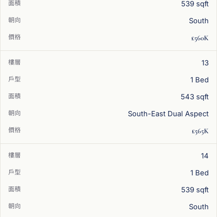
539 sqft
South
£560K
13
1 Bed
543 sqft
South-East Dual Aspect
£565K
14
1 Bed
539 sqft
South