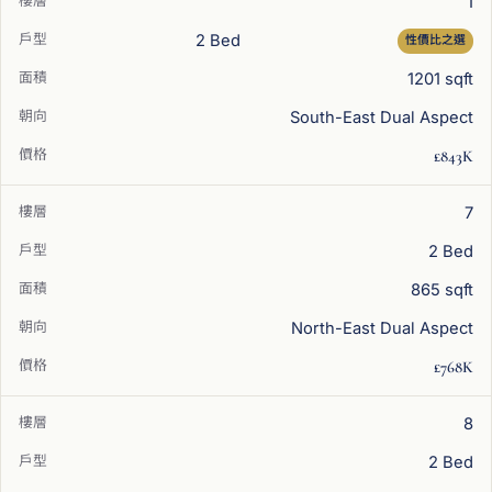
1
2 Bed
性價比之選
1201 sqft
South-East Dual Aspect
£843K
7
2 Bed
865 sqft
North-East Dual Aspect
£768K
8
2 Bed