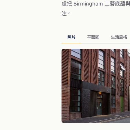
處把 Birmingham 
注。
照片
平面圖
生活風格