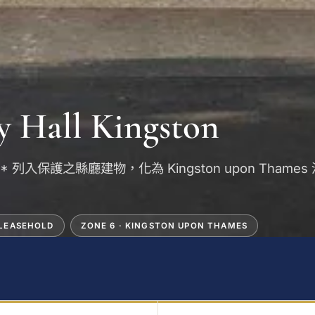
 Hall Kingston
e II* 列入保護之縣廳建物，化為 Kingston upon Thame
 LEASEHOLD
ZONE 6 · KINGSTON UPON THAMES