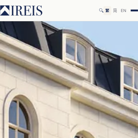
🔍
繁
简
EN