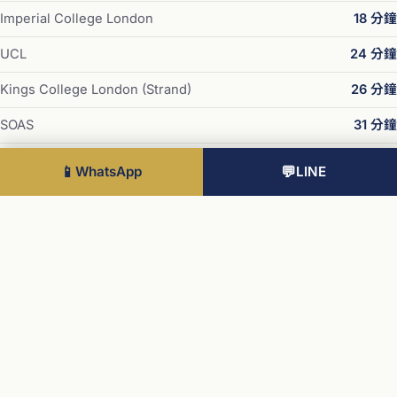
Imperial College London
18 分鐘
UCL
24 分鐘
Kings College London (Strand)
26 分鐘
SOAS
31 分鐘
UAL Central Saint Martins
37 分鐘
📱
WhatsApp
💬
LINE
主要車站
Paddington
8 分鐘
Victoria
15 分鐘
Liverpool Street
27 分鐘
King's Cross / St Pancras
28 分鐘
London Bridge
32 分鐘