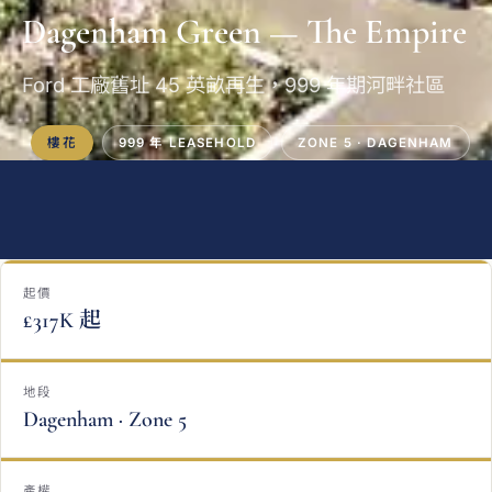
Dagenham Green — The Empire
Ford 工廠舊址 45 英畝再生，999 年期河畔社區
樓花
999 年 LEASEHOLD
ZONE 5 · DAGENHAM
起價
£317K 起
地段
Dagenham · Zone 5
產權