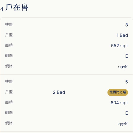
4 戶在售
8
1 Bed
552 sqft
E
£317K
5
2 Bed
性價比之選
804 sqft
E
£392K