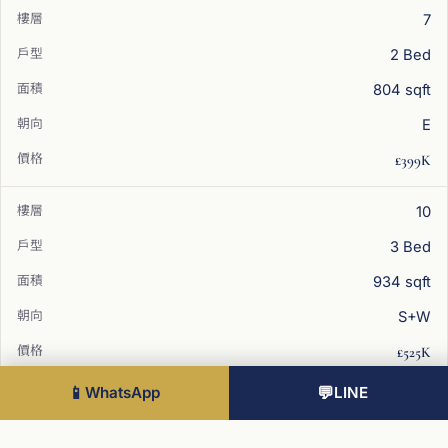
7
2 Bed
804 sqft
E
£399K
10
3 Bed
934 sqft
S+W
£525K
📱
WhatsApp
💬
LINE
通勤時間