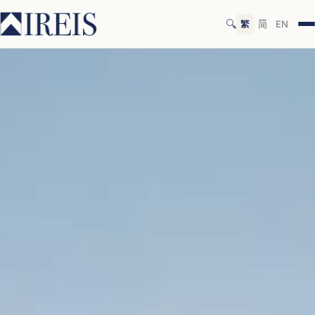
🔍
繁
简
EN