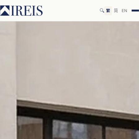
🔍
繁
简
EN