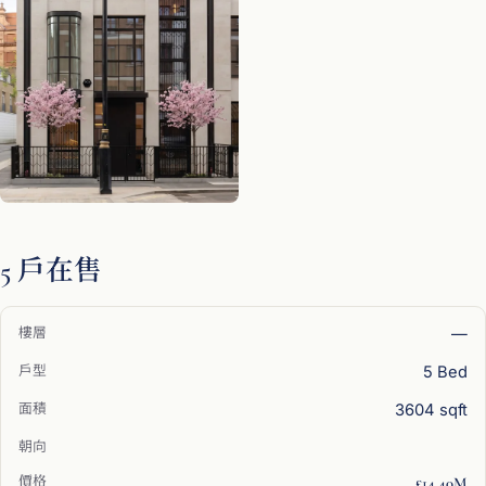
5 戶在售
—
5 Bed
3604 sqft
£14.40M