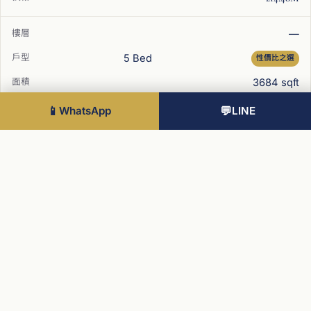
—
5 Bed
性價比之選
3684 sqft
📱
WhatsApp
💬
LINE
£14.70M
—
5 Bed
3684 sqft
£14.70M
—