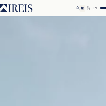
🔍
繁
简
EN