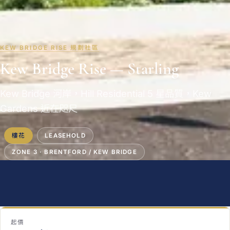
KEW BRIDGE RISE 規劃社區
Kew Bridge Rise — Starling
Kew Bridge 河岸，Hill Residential 5 星品質，Kew
Gardens 近在咫尺
樓花
LEASEHOLD
ZONE 3 · BRENTFORD / KEW BRIDGE
起價