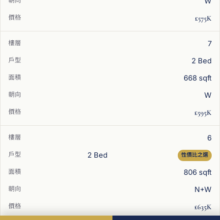
W
£575K
7
2 Bed
668 sqft
W
£595K
6
2 Bed
性價比之選
806 sqft
N+W
£635K