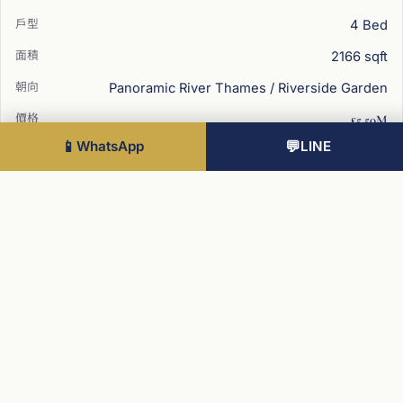
4 Bed
2166 sqft
Panoramic River Thames / Riverside Garden
£5.50M
📱
WhatsApp
💬
LINE
25
4 Bed
性價比之選
2185 sqft
Panoramic River Thames / Riverside Garden
£5.37M
26
4 Bed
2185 sqft