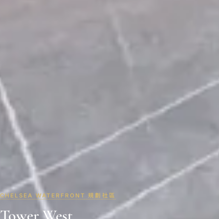
CHELSEA WATERFRONT 規劃社區
Tower West