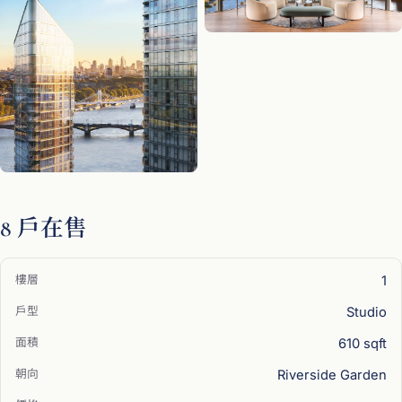
8 戶在售
1
Studio
610 sqft
Riverside Garden