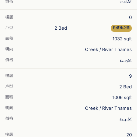
£1.26M
0
2 Bed
性價比之選
1032 sqft
Creek / River Thames
£2.15M
9
2 Bed
1006 sqft
Creek / River Thames
£2.41M
20