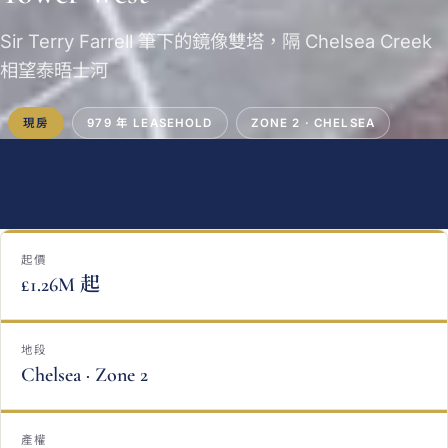
Sir Terry Farrell 筆下的鏡像雙塔，隔 Chelsea Creek
相望泰晤士河
現房
979 年 LEASEHOLD
ZONE 2 · CHELSEA
起價
£1.26M 起
地段
Chelsea · Zone 2
產權