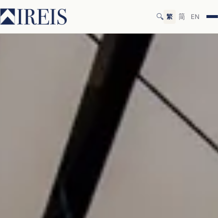
🔍
繁
简
EN