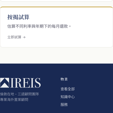
按揭試算
估算不同利率與年期下的每月還款。
立即試算 →
物業
查看全部
倫敦在地・三語顧問團隊
知識中心
專業海外置業顧問
服務