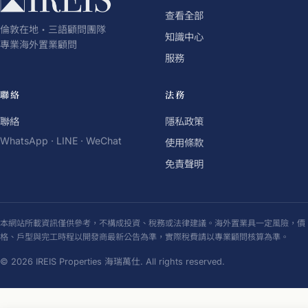
查看全部
倫敦在地・三語顧問團隊
知識中心
專業海外置業顧問
服務
聯絡
法務
聯絡
隱私政策
WhatsApp · LINE · WeChat
使用條款
免責聲明
本網站所載資訊僅供參考，不構成投資、稅務或法律建議。海外置業具一定風險，價
格、戶型與完工時程以開發商最新公告為準，實際稅費請以專業顧問核算為準。
© 2026 IREIS Properties 海瑞萬仕. All rights reserved.