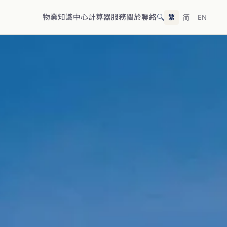
🔍
物業
知識中心
計算器
服務
關於
聯絡
繁
简
EN