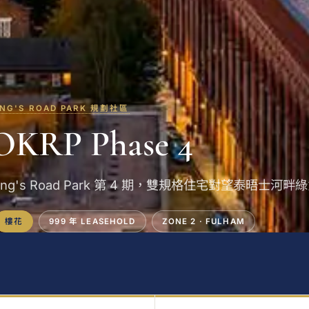
ING'S ROAD PARK 規劃社區
OKRP Phase 4
ing's Road Park 第 4 期，雙規格住宅對望泰晤士河畔
樓花
999 年 LEASEHOLD
ZONE 2 · FULHAM