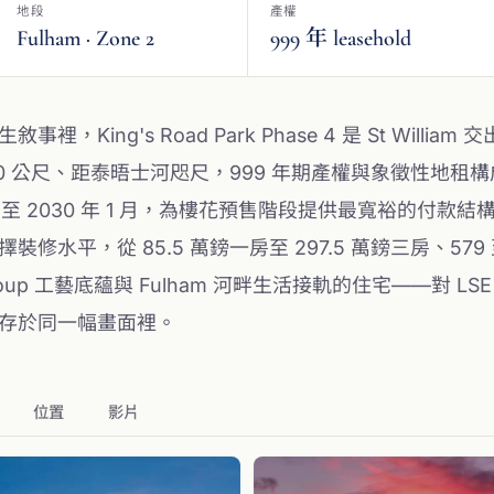
地段
產權
Fulham · Zone 2
999 年 leasehold
裡，King's Road Park Phase 4 是 St Willia
oad 60 公尺、距泰晤士河咫尺，999 年期產權與象徵性
月至 2030 年 1 月，為樓花預售階段提供最寬裕的付款結構；Cla
水平，從 85.5 萬鎊一房至 297.5 萬鎊三房、579 
roup 工藝底蘊與 Fulham 河畔生活接軌的住宅——對 LSE 
存於同一幅畫面裡。
位置
影片