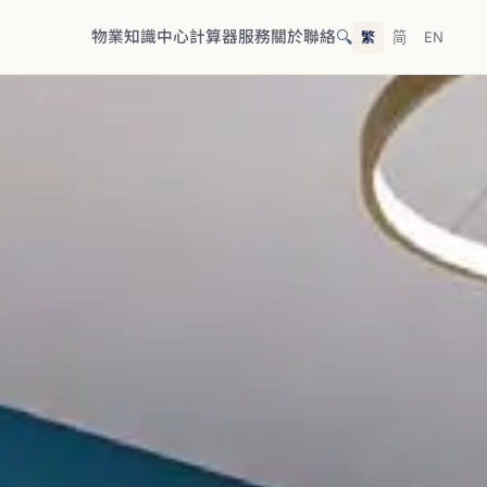
🔍
物業
知識中心
計算器
服務
關於
聯絡
繁
简
EN