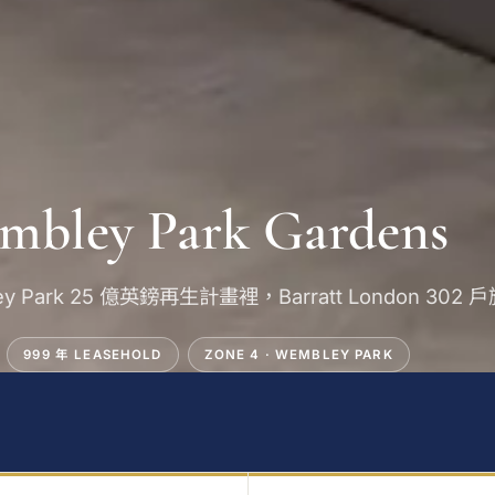
mbley Park Gardens
ey Park 25 億英鎊再生計畫裡，Barratt London 302
999 年 LEASEHOLD
ZONE 4 · WEMBLEY PARK