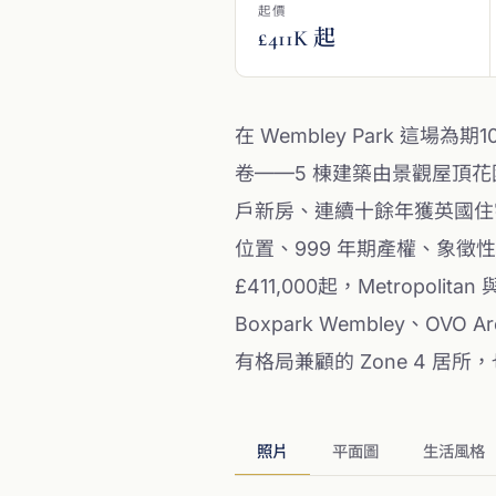
起價
£411K 起
在 Wembley Park 這場為
卷——5 棟建築由景觀屋頂花園
戶新房、連續十餘年獲英國住宅建
位置、999 年期產權、象徵性地租
£411,000起，Metropolitan 
Boxpark Wembley、O
有格局兼顧的 Zone 4 居
照片
平面圖
生活風格