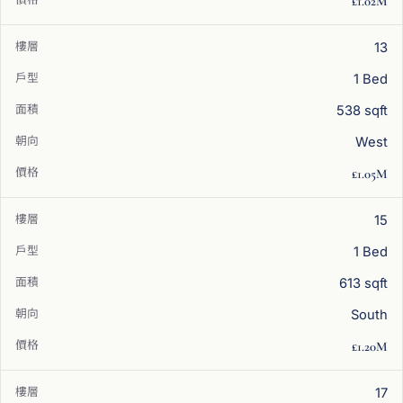
£1.02M
13
1 Bed
538 sqft
West
£1.05M
15
1 Bed
613 sqft
South
£1.20M
17