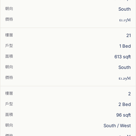
South
£1.15M
21
1 Bed
613 sqft
South
£1.29M
2
2 Bed
96 sqft
South / West