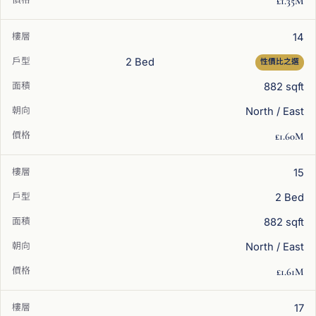
£1.35M
14
2 Bed
性價比之選
882 sqft
North / East
£1.60M
15
2 Bed
882 sqft
North / East
£1.61M
17