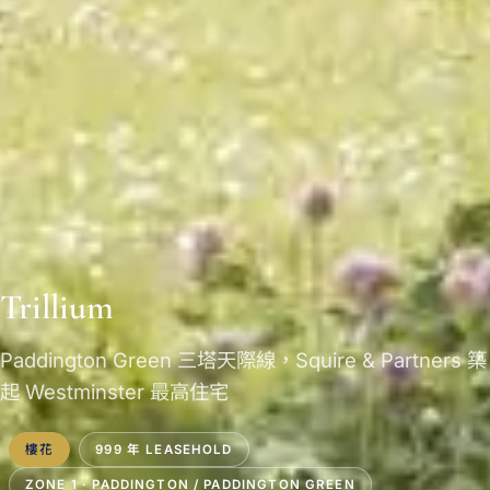
Trillium
Paddington Green 三塔天際線，Squire & Partners 築
起 Westminster 最高住宅
樓花
999 年 LEASEHOLD
ZONE 1 · PADDINGTON / PADDINGTON GREEN