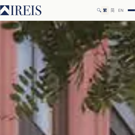
🔍
繁
简
EN