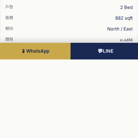
2 Bed
882 sqft
North / East
£1.68M
📱
WhatsApp
💬
LINE
20
2 Bed
882 sqft
North / East
£1.83M
13
3 Bed
性價比之選
1087 sqft