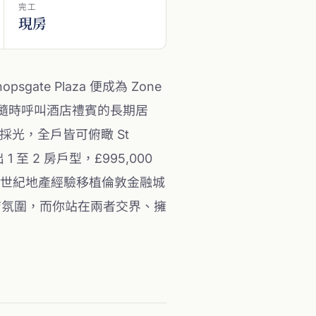
完工
現房
sgate Plaza 便成為 Zone
隨時呼叫酒店禮賓的長期居
三面採光，全戶皆可俯瞰 St
 1 至 2 房戶型，£995,000
集團半世紀地產經驗移植倫敦金融城
的酒店氛圍，而你站在兩者交界、擁