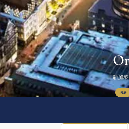
On
新加坡 
現房