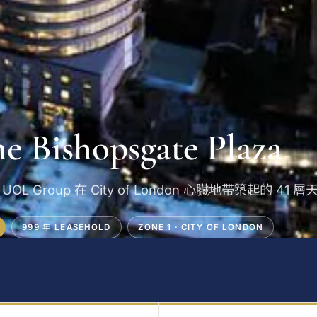
e Bishopsgate Plaza
UOL Group 在 City of London 心臟地帶築起的 41 
999 年 LEASEHOLD
ZONE 1 · CITY OF LONDON