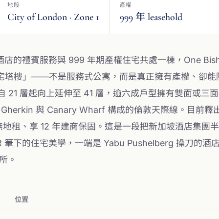
地段
產權
City of London · Zone 1
999 年 leasehold
n 五星酒店的禮賓服務與 999 年期產權住宅共處一棟，One Bishop
住宅塔樓」——不是服務式公寓，而是真正擁有產權、卻能
ences 自 21 層起向上延伸至 41 層，逾六成戶型擁有雙面或
The Gherkin 與 Canary Wharf 構成的倫敦天際線。目前釋出
方呎，無地租、享 12 年建商保固。這是一段把新加坡酒店
 筆下的住宅美學，一端是 Yabu Pushelberg 操刀
所。
位置