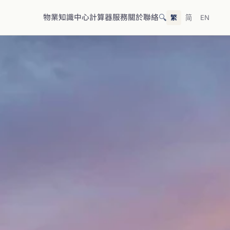
🔍
物業
知識中心
計算器
服務
關於
聯絡
繁
简
EN