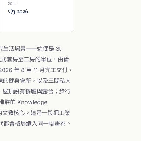
完工
Q3 2026
為當代生活場景——這便是 St
餘戶從開放式套房至三房的單位，由倫
 2026 年 8 至 11 月完工交付。
市天際線的健身會所，以及三間私人
旗艦超市，屋頂設有餐廳與露台；步行
進駐的 Knowledge
e 等學府環繞的文教核心。這是一段把工業
當代都會格局織入同一幅畫卷。