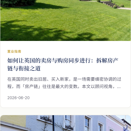
置业指南
如何让英国的卖房与购房同步进行：拆解房产
链与衔接之道
在英国同时卖出旧居、买入新家，是一场需要缜密协调的过
程，而「房产链」往往是最大的变数。本文以顾问视角，为
您拆解同步买卖的关键步骤、对齐交割日与降低断链风险的
2026-06-20
策略，以及换房牵涉的印花税与资本利得税考量，助您在换
房的每一个环节，都安排得从容稳妥。