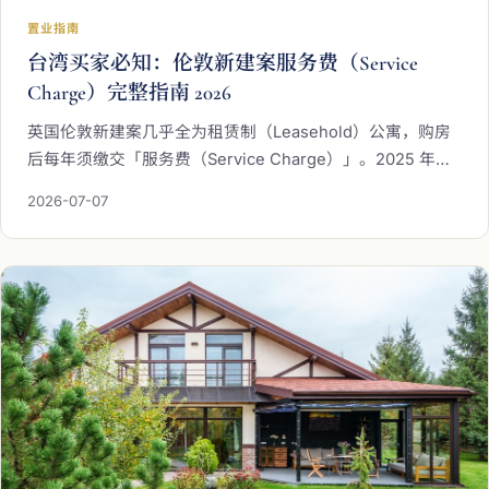
置业指南
台湾买家必知：伦敦新建案服务费（Service
Charge）完整指南 2026
英国伦敦新建案几乎全为租赁制（Leasehold）公寓，购房
后每年须缴交「服务费（Service Charge）」。2025 年伦
敦平均服务费已达 £2,801，豪华新建案年费可超 £10,000。
2026-07-07
本文由 IREIS Properties 海瑞万仕整理，解析服务费组成、
购房前核查步骤、2024 年租约改革的新保护机制，以及服
务费争议的法律申诉渠道，帮助台湾买家掌握完整置业成本
图像。