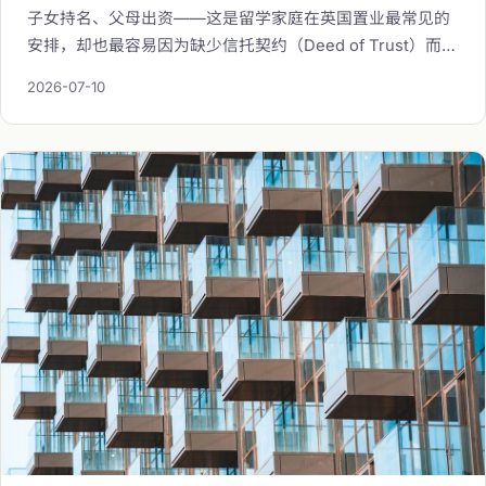
子女持名、父母出资——这是留学家庭在英国置业最常见的
安排，却也最容易因为缺少信托契约（Deed of Trust）而埋
下法律隐患。IREIS Properties 海瑞万仕从顾问视角，完整
2026-07-10
解析信托契约在父母资助留学子女置业情境中的角色、税务
影响（印花税、遗产税、资本利得税）、与 JBSP 按揭的核
心差异，以及设立流程，协助留学家庭在置业前做好架构规
划。