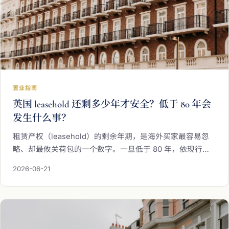
置业指南
英国 leasehold 还剩多少年才安全？低于 80 年会
发生什么事？
租赁产权（leasehold）的剩余年期，是海外买家最容易忽
略、却最攸关荷包的一个数字。一旦低于 80 年，依现行英
国法律便会触发「结婚价值（marriage value）」，续租成
2026-06-21
本将显著攀升。海瑞万仕为您完整拆解 80 年这道分水岭、
2024 年改革的真实进度，以及看屋签约前该如何稳健把
关。