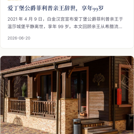
爱丁堡公爵菲利普亲王辞世，享年99岁
2021 年 4 月 9 日，白金汉宫宣布爱丁堡公爵菲利普亲王于
温莎城堡平静离世，享年 99 岁。本文回顾亲王从希腊流亡
王子到英国王夫的一生——横跨两次世界大战与现代英国的
2026-06-20
成形；他是英国历史上在位时间最长的皇室配偶，与女王携
手走过逾 70 载岁月。