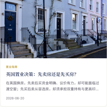
置业指南
英国置业决策：先卖房还是先买房？
在英国换房，先卖后买资金明确、议价有力，却可能面临过
渡空窗；先买后卖从容选房，却须承担双重持有与更高印花
税档。本文梳理两条路径的资金逻辑与市场风险，并提供按
2026-06-20
揭转移、目标区域研究、时程规划等实务备忘，助已持有英
国物业的您做出更稳健的置业决策。