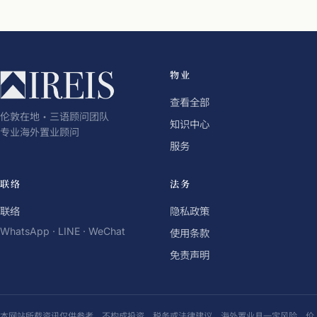
物业
查看全部
伦敦在地・三语顾问团队
知识中心
专业海外置业顾问
服务
联络
法务
联络
隐私政策
WhatsApp · LINE · WeChat
使用条款
免责声明
本网站所载资讯仅供参考，不构成投资、税务或法律建议。海外置业具一定风险，价