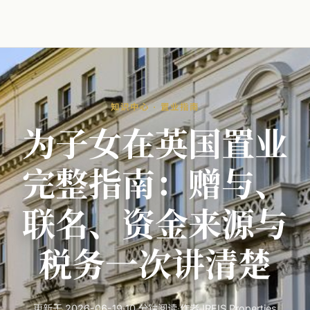
知识中心 · 置业指南
为
子女
在
英国
置业
完整
指南：
赠
与、
联名、
资金
来源
与
税务
一
次
讲清楚
更新于 2026-06-19
·
10 分钟阅读
·
作者 IREIS Properties