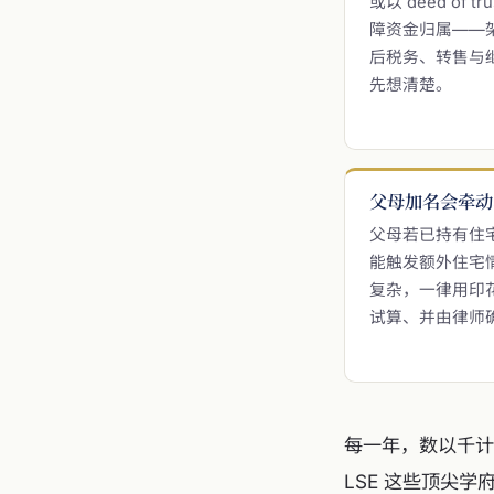
或以 deed of t
障资金归属——
后税务、转售与
先想清楚。
父母加名会牵动
父母若已持有住
能触发额外住宅
复杂，一律用印
试算、并由律师
每一年，数以千计的家
LSE 这些顶尖