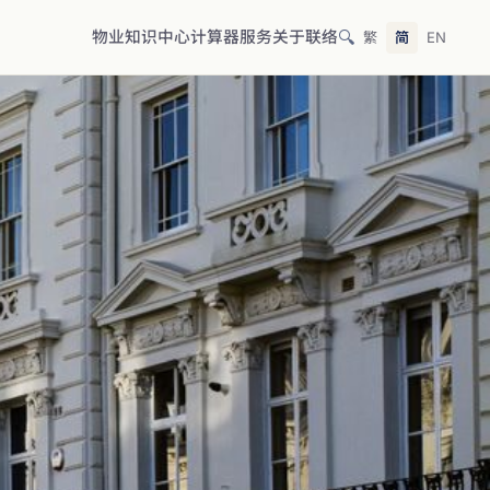
🔍
物业
知识中心
计算器
服务
关于
联络
繁
简
EN