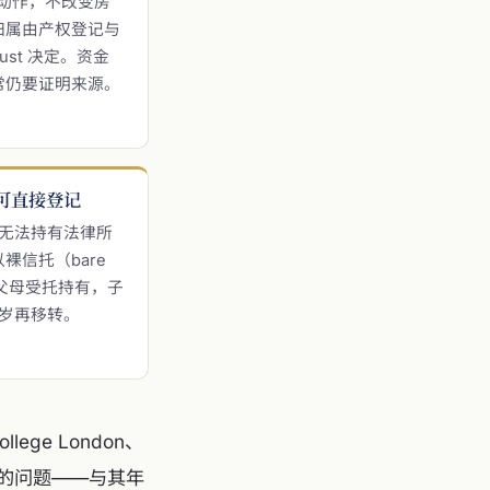
合规动作，不改变房
归属由产权登记与
 trust 决定。资金
常仍要证明来源。
可直接登记
 岁无法持有法律所
裸信托（bare
）由父母受托持有，子
8 岁再移转。
ege London、
际的问题——与其年