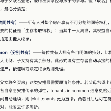
与子女联名登记，兼顾出资掌控与孩子的参与。但「联名」
，务必分清楚：
s（共同共有）
——所有人对整个房产享有不可分割的同等权利
要的特征是「生存者取得权」：当其中一人离世，其权益自
指定由他人继承。
common（分别共有）
——每位共有人拥有各自明确的持分，比
大比例、子女持有其余部分。此形式没有生存者自动承接的
遗产，依遗嘱或法定继承规则处理。
父女联名买房」这类安排最需要厘清的条件。若父母希望出
自意愿安排传承的弹性，tenants in common 通常更
自动延续，则 joint tenants 更为直接。两者日后也可
对，能省去许多周折。