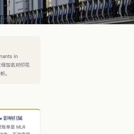
nts in
）、父母加名对印花
解析。
≠ 影响归属
账单是 MLR