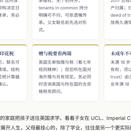
rust 信托保
承接权、无个别持分；
2017 
架构决定日
tenants in common 持分
产归属；
继承，务必
明确可不均、可依遗嘱传
deed of
承。父女联名前先选对形
放再久通
式。
印花税
赠与税要看两端
未成年不
宅，联名可
英国无单独赠与税（看七年
未满 18
情境。结构
规则精神）；但您所在国对
有权，须以
花税计算器
海外赠与另有规定。务必同
trust
确认。
时咨询英国与所在国的合资
女年满 1
格税务顾问。
庭把孩子送往英国求学。看着子女在 UCL、Imperial Coll
学府展开人生，父母最挂心的，除了学业，往往是另一个更实