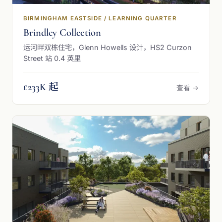
BIRMINGHAM EASTSIDE / LEARNING QUARTER
Brindley Collection
运河畔双栋住宅，Glenn Howells 设计，HS2 Curzon
Street 站 0.4 英里
£233K 起
查看 →