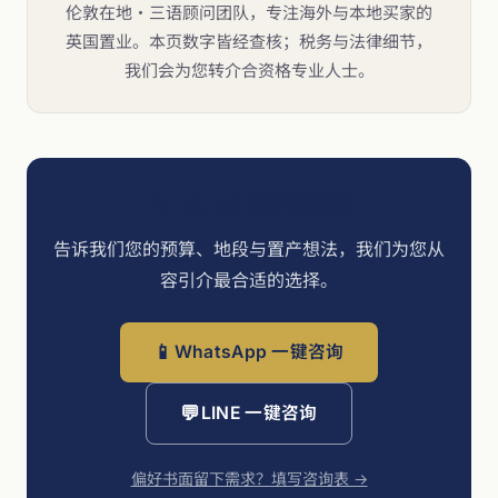
伦敦在地・三语顾问团队，专注海外与本地买家的
英国置业。本页数字皆经查核；税务与法律细节，
我们会为您转介合资格专业人士。
与 IREIS 顾问聊聊
告诉我们您的预算、地段与置产想法，我们为您从
容引介最合适的选择。
📱
WhatsApp 一键咨询
💬
LINE 一键咨询
偏好书面留下需求？填写咨询表 →