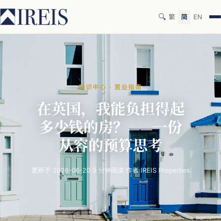
🔍
繁
简
EN
知识中心 · 置业指南
在
英国，
我
能
负
担
得
起
多
少钱
的
房？
——
一
份
从容
的
预算
思
考
更新于 2026-06-20
·
3 分钟阅读
·
作者 IREIS Properties