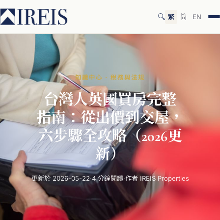
🔍
繁
简
EN
知識中心 · 稅務與法規
台灣
人
英國
買房
完整
指南：
從出價
到
交屋，
六步
驟
全
攻
略
（20
26
更
新）
更新於 2026-05-22
·
4 分鐘閱讀
·
作者 IREIS Properties