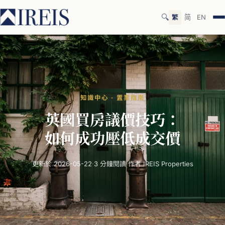
🔍
繁
简
EN
知識中心 · 置業指南
英國
買
房議價
技巧：
如何
成功
壓
低成交價
更新於 2026-05-22
·
3 分鐘閱讀
·
作者 IREIS Properties