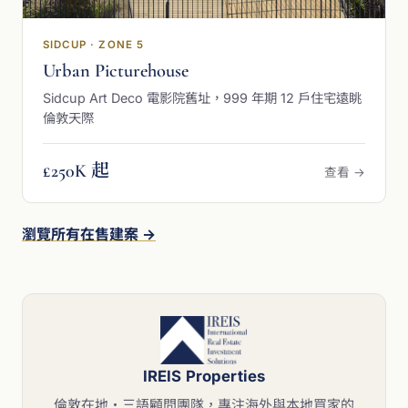
SIDCUP · ZONE 5
Urban Picturehouse
Sidcup Art Deco 電影院舊址，999 年期 12 戶住宅遠眺
倫敦天際
£250K 起
查看 →
瀏覽所有在售建案 →
IREIS Properties
倫敦在地・三語顧問團隊，專注海外與本地買家的