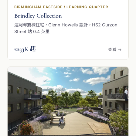
BIRMINGHAM EASTSIDE / LEARNING QUARTER
Brindley Collection
運河畔雙棟住宅，Glenn Howells 設計，HS2 Curzon
Street 站 0.4 英里
£233K 起
查看 →