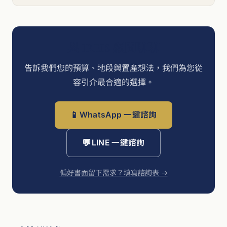
與 IREIS 顧問聊聊
告訴我們您的預算、地段與置產想法，我們為您從
容引介最合適的選擇。
📱
WhatsApp 一鍵諮詢
💬
LINE 一鍵諮詢
偏好書面留下需求？填寫諮詢表 →