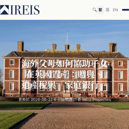
🔍
繁
简
EN
知識中心 · 置業指南
海外
父母
如何
協助
子女
在
英國
置產：
贈
與、
遺產稅
與
「家庭
銀行」
更新於 2026-06-22
·
6 分鐘閱讀
·
作者 IREIS Properties