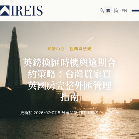
🔍
繁
简
EN
知識中心 · 稅務與法規
英鎊
換匯
時機
與
遠期
合
約
策略：
台灣
買家
買
英國
房
完整
外匯
管理
指南
更新於 2026-07-07
·
8 分鐘閱讀
·
作者 IREIS Properties