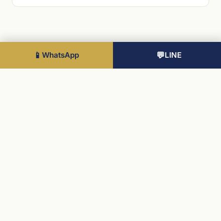
📱
WhatsApp
💬
LINE
物業
查看全部
倫敦在地・三語顧問團隊
知識中心
專業海外置業顧問
服務
聯絡
法務
聯絡
隱私政策
WhatsApp · LINE · WeChat
使用條款