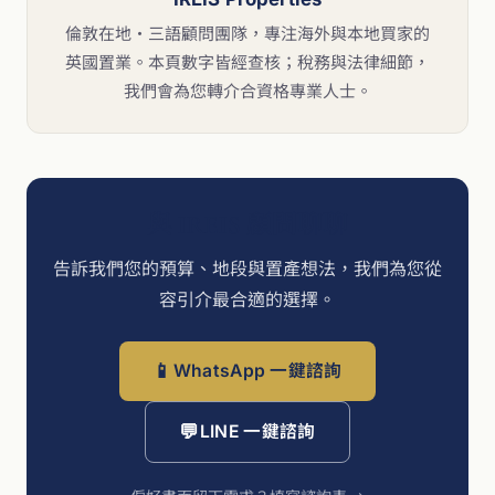
倫敦在地・三語顧問團隊，專注海外與本地買家的
英國置業。本頁數字皆經查核；稅務與法律細節，
我們會為您轉介合資格專業人士。
與 IREIS 顧問聊聊
告訴我們您的預算、地段與置產想法，我們為您從
容引介最合適的選擇。
📱
WhatsApp 一鍵諮詢
💬
LINE 一鍵諮詢