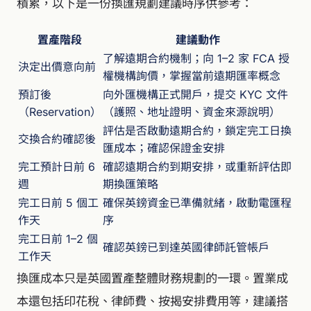
積累，以下是一份換匯規劃建議時序供參考：
置產階段
建議動作
了解遠期合約機制；向 1–2 家 FCA 授
決定出價意向前
權機構詢價，掌握當前遠期匯率概念
預訂後
向外匯機構正式開戶，提交 KYC 文件
（Reservation）
（護照、地址證明、資金來源說明）
評估是否啟動遠期合約，鎖定完工日換
交換合約確認後
匯成本；確認保證金安排
完工預計日前 6
確認遠期合約到期安排，或重新評估即
週
期換匯策略
完工日前 5 個工
確保英鎊資金已準備就緒，啟動電匯程
作天
序
完工日前 1–2 個
確認英鎊已到達英國律師託管帳戶
工作天
換匯成本只是英國置產整體財務規劃的一環。置業成
本還包括印花稅、律師費、按揭安排費用等，建議搭