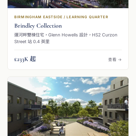
BIRMINGHAM EASTSIDE / LEARNING QUARTER
Brindley Collection
運河畔雙棟住宅，Glenn Howells 設計，HS2 Curzon
Street 站 0.4 英里
£233K 起
查看 →