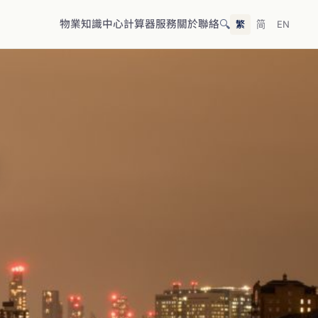
🔍
物業
知識中心
計算器
服務
關於
聯絡
繁
简
EN