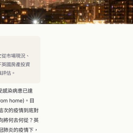
文從市場現況、
下英國房產投資
慎評估。
積受感染病患已達
m home)。目
這次的疫情到底對
向將何去何從？英
冠肺炎的疫情下，