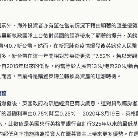
因素外，海外投資者亦有望在當前情況下藉由顯著的匯差優勢
鮑里斯執政團隊上台後對英國的經濟帶來了顯著的提升，英鎊
.52港幣/40.7新台幣。然而，在新冠肺炎疫情爆發後英鎊兌人
多，新台幣在這一年間相對於英鎊更漲了7.52%。若以宏
自2015年以來的低點，約當等於人民幣13%/港幣20%/新
人而言，目前將是購置英鎊並轉換為資產的理想時機。
調整
情爆發後，英國政府為疏通經濟已兩次調息，這對貸款購房者
的基礎利率由0.75%降至0.25%。 2020年3月19日，英
1%，此數值是英國央行英格蘭銀行自創行325年以來的最低
%的超低利率措施將為投資人在籌募資金上帶來更多優勢。在