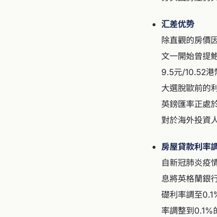
汇差优势
除直觀的房價
文一開始曾提
9.5元/10
大選脫歐前的利
英鎊匯率正處於
對於海外投資
房屋貸款利率
自新冠肺炎疫
息將英格蘭銀行
礎利率調至0.
率調整到0.1