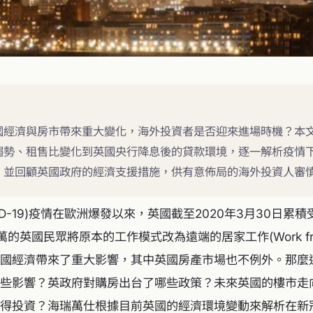
國經濟與房市帶來重大變化，海外投資者是否迎來進場時機？本
趨勢、租售比變化到英國央行降息後的貸款環境，逐一解析疫情
，並回顧英國政府的經濟支援措施，供有意佈局的海外投資人審
ID-19)疫情在歐洲爆發以來，英國截至2020年3月30日累
百萬的英國民眾將原本的工作模式改為遠端的居家工作(Work fro
國經濟帶來了重大影響，其中英國房產市場也不例外。那麼
些影響？英政府對購房出台了哪些政策？未來英國的樓市走
得投資？海瑞萬仕根據目前英國的經濟環境變動來解析在新