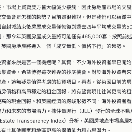
峻，市場上買賣雙方皆大幅減少接觸，因此房地產市場的交易
成交量會是怎樣的趨勢？目前還很難說，但是我們可以藉鑑中
國自封城結束後房屋成交量僅恢復到過去四年平均成交量的5
，那今年英國房屋成交量將可能僅有465,000套。按照前
，英國房地產將進入一個「成交量低、價格下行」的趨勢。
投資者來說是否一個機遇呢？其實，不少海外投資者早已開始
籌集資金，希望博得這次難逢的抄底機會。對於海外投資者來
房產，這無疑是值得考慮的投資項目。再者，從英國目前的房
購房價格和高昂穩定的租金回報，將有望實現比往常更高的租
更高的現金回報。和英國經濟的嚴峻形勢不同，海外投資者看
能力和未來的市場潛力。據仲量聯行（JLL）發行的全球不動
eal Estate Transparency Index）分析，英國房地產市
具有比其他國家和地區更高的保值能力和市場潛力。