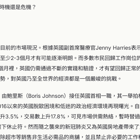
是時機還是危機？
前的市場現況。根據英國副首席醫療官Jenny Harries表示
至少2-3個月才有可能逐漸明朗。而多數市民回歸工作崗位
個月裡，英國仍需通過不斷的實踐和驗證，才有望回歸正常
勢，對英國乃至全世界的經濟都是一個嚴峻的挑戰。
，由鮑里斯（Boris Johnson）接任英國首相一職，其一
016以來的英國脫歐困境和低迷的政治經濟環境再現曙光。
升3.5%，交易數上升17.8%，可見市場供需熱絡，暫時替
畫下休止符。然而隨之襲來的新冠肺炎又為英國房地產帶來
除超市等銷售非生活必需品的商舖，並且禁止非必要的工作移