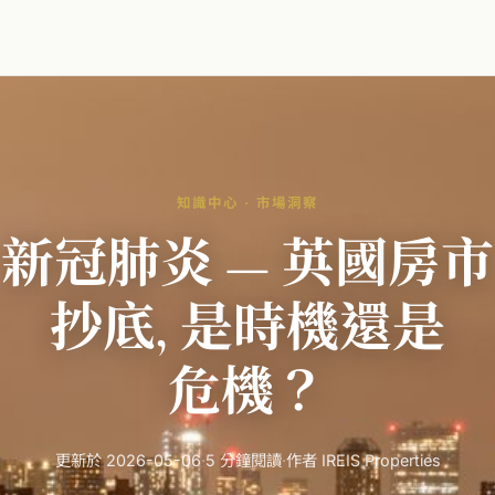
知識中心 · 市場洞察
新
冠肺炎
—
英國
房市
抄底
,
是
時機
還是
危機？
更新於 2026-05-06
·
5 分鐘閱讀
·
作者 IREIS Properties