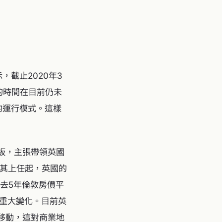
，截止2020年3
的時間在目前仍未
的運行模式。這樣
舉拍板，主張帶領英國
自其上任起，英國的
過去5年倫敦房價平
了重大變化。目前英
動，這​​對商業地