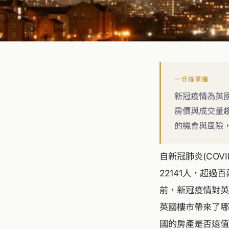
一分鐘掌握
新冠疫情為英
房價與成交量
的機會與風險
自新冠肺炎(COV
22141人，超過
前，新冠疫情對英
英國樓市帶來了哪
國的房產是否還值