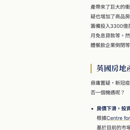
產帶來了巨大的衝
疑也增加了商品房
籌備投入3300
月免息貸款等。然
體餐飲企業倒閉等
英國房地
毋庸置疑，新冠疫
否一個機遇呢？
房價下滑，投
根據
Centre fo
基於目前的市場