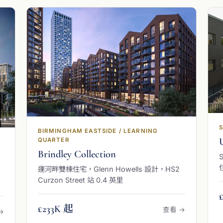
S
BIRMINGHAM EASTSIDE / LEARNING
QUARTER
Brindley Collection
運河畔雙棟住宅，Glenn Howells 設計，HS2
Curzon Street 站 0.4 英里
£233K 起
查看 →
→