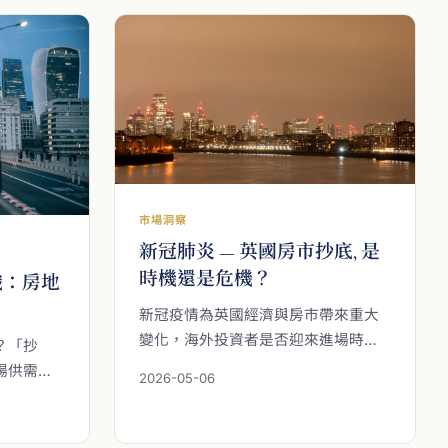
求的支撐
數字背後的市場結構與區域邏輯，為
注投資座
您的海外置產與長線資產配置判斷，
提供一份紮實的參考基礎。
市場洞察
新冠肺炎 — 英國房市抄底, 是
時機還是危機？
識：房地
新冠疫情為英國經濟與房市帶來重大
變化，海外投資者是否迎來進場時
？「抄
機？本文從市場現況、房價與成交量
場供需邏
2026-05-06
趨勢、租售比變化到英國央行降息後
on 提出的
的貸款環境，逐一解析疫情下英國房
復原、爆
產投資的機會與風險，並回顧英國政
行，並提