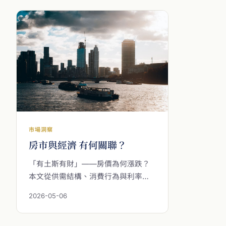
支撐英國房價長期價值的根本，學會
人生活的
區分噪音與訊號，從容而穩健地做出
改變對商
穿越週期的置業判斷。
考疫後職
市場洞察
房市與經濟 有何關聯？
「有土斯有財」——房價為何漲跌？
本文從供需結構、消費行為與利率環
境切入，帶您理解房市與經濟之間環
2026-05-06
環相扣的互動關係，並對比台北與倫
敦兩地的市場結構與租賃需求，以英