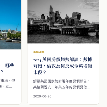
市場洞察
2024 英國房價趨勢解讀：數據
告：哪些
背後，倫敦為何反成全英增幅
漲？
末段？
方市場，但
解讀英國國家統計署年度房價報告：
漲。本報
英格蘭過去一年與五年的房價變化趨
5 年最具
勢、各區域平均房價的分布格局，以
2026-06-20
rd、
及倫敦各區的房價分層。本文以第一
，逐一拆解交
手官方統計數據為據，帶您看懂漲跌