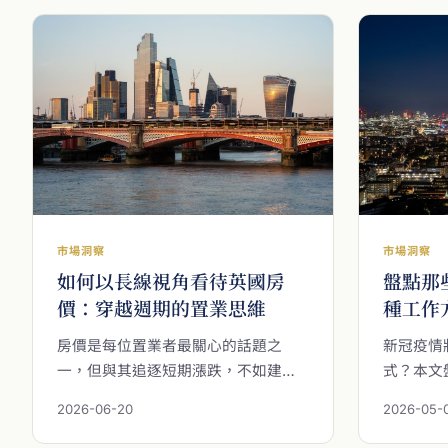
得稅（2025/26 稅率已驗證），以及
海外按揭
選購倫敦新建案時最關鍵的 4 個決策
性；曼徹
維度，協助您從容規劃。
格和較高
的投資人
得性、租
及持有成
析框架，
目標的決策。
仕在倫敦
市場的海
市場洞察
市場洞察
完整的比
如何以長線視角看待英國房
盤點那
價：穿越週期的置業思維
種工作
房價是每位置業者最關心的話題之
新冠疫情
一，但與其追逐短期漲跌，不如建立
式？本文
長線視角。本文從供需結構、人口與
變：在家
2026-06-20
2026-05-
教育吸引力、法制與市場透明度、租
管加強、
賃市場韌性等基本面出發，帶您回到
會議取代