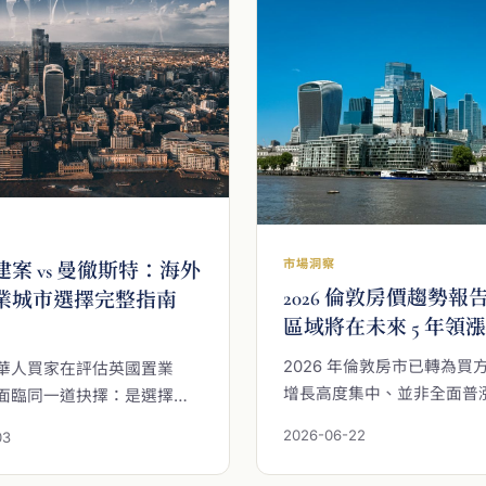
市場洞察
案 vs 曼徹斯特：海外
2026 倫敦房價趨勢報
業城市選擇完整指南
區域將在未來 5 年領
）
2026 年倫敦房市已轉為買
華人買家在評估英國置業
增長高度集中、並非全面普
面臨同一道抉擇：是選擇倫
告以最新市場數據解析未來 
案，還是入場門檻較低的曼
2026-06-22
03
領漲潛力的區域，從 Stratfo
兩座城市各有實質優勢——
Barking 到 Tottenham
全球最深的流動性、更廣的