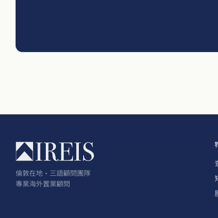
倫敦在地・三語顧問團隊
專業海外置業顧問