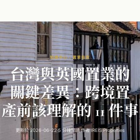
知識中心 · 置業指南
台灣
與
英國
置業
的
關鍵
差異：
跨境置
產前
該
理解
的
11
件
事
更新於 2026-06-22
·
5 分鐘閱讀
·
作者 IREIS Properties