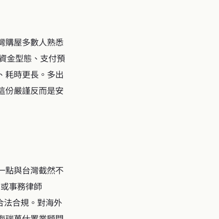
灣購屋多數人熟悉
認資金型態、支付預
、耗時更長。多出
這份嚴謹反而是安
一點與台灣截然不
）或事務律師
易合法合規。對海外
海瑞萬仕置業顧問