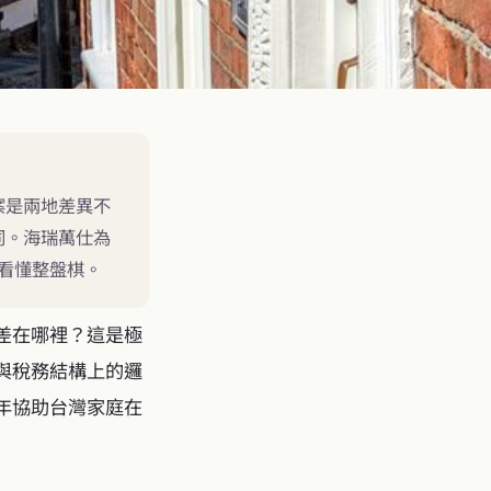
案是兩地差異不
同。海瑞萬仕為
先看懂整盤棋。
差在哪裡？這是極
與稅務結構上的邏
年協助台灣家庭在