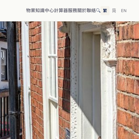
🔍
物業
知識中心
計算器
服務
關於
聯絡
繁
简
EN