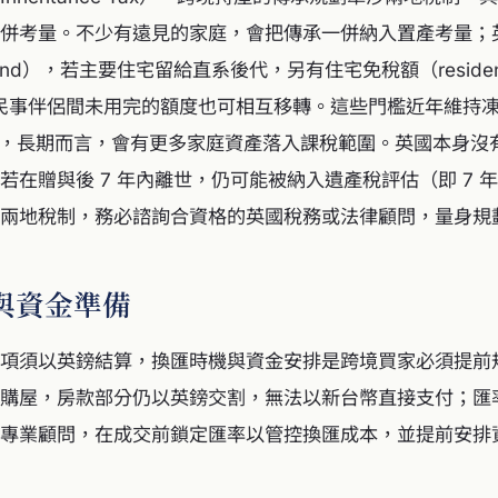
併考量。不少有遠見的家庭，會把傳承一併納入置產考量；
 band），若主要住宅留給直系後代，另有住宅免稅額（residence 
或民事伴侶間未用完的額度也可相互移轉。這些門檻近年維持
 年），長期而言，會有更多家庭資產落入課稅範圍。英國本身
若在贈與後 7 年內離世，仍可能被納入遺產稅評估（即 7 
兩地稅制，務必諮詢合資格的英國稅務或法律顧問，量身規
與資金準備
項須以英鎊結算，換匯時機與資金安排是跨境買家必須提前
購屋，房款部分仍以英鎊交割，無法以新台幣直接支付；匯
專業顧問，在成交前鎖定匯率以管控換匯成本，並提前安排