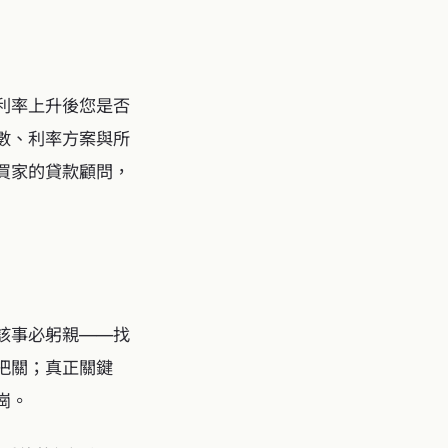
利率上升後您是否
數、利率方案與所
買家的貸款顧問，
該事必躬親——找
把關；真正關鍵
崗。