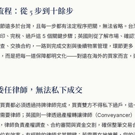
程：從 5 步到十餘步
節遠多於台灣，且每一步都有法定程序把關，無法省略。台
印、完稅、過戶這 5 個關鍵步驟；英國則從了解市場、確
查、交換合約，一路到完成交割與後續物業管理，環節更多
，而是把每一道保障都明文化——對遠在海外的買家而言，
委任律師，無法私下成交
買賣都必須透過持牌律師完成，買賣雙方不得私下過戶，這
需要律師；英國則一律透過產權轉讓律師（Conveyancer
or）完成，律師負責產權調查、合約審閱與資金交割，確保整筆交
位有效率、有經驗的律師尤其關鍵；若需要在地推薦，您的