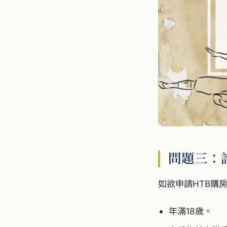
問題三：誰
如欲申請HTB購
年滿18歲。