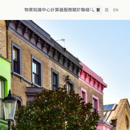
🔍
物業
知識中心
計算器
服務
關於
聯絡
繁
简
EN