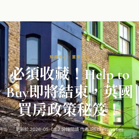
知識中心 · 置業指南
必須
收藏！Help to
Buy
即將
結束，
英國
買房
政策
秘笈！
更新於 2026-05-08
·
7 分鐘閱讀
·
作者 IREIS Properties