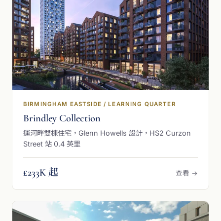
BIRMINGHAM EASTSIDE / LEARNING QUARTER
Brindley Collection
運河畔雙棟住宅，Glenn Howells 設計，HS2 Curzon
Street 站 0.4 英里
£233K 起
查看 →