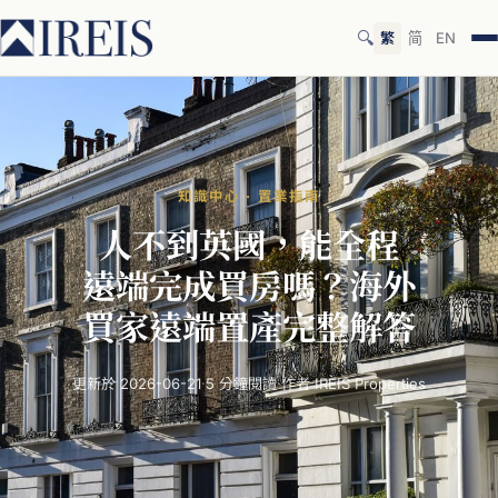
🔍
繁
简
EN
知識中心 · 置業指南
人
不
到
英國，
能
全程
遠端
完成
買
房
嗎？
海外
買家
遠
端置
產完整
解答
更新於 2026-06-21
·
5 分鐘閱讀
·
作者 IREIS Properties