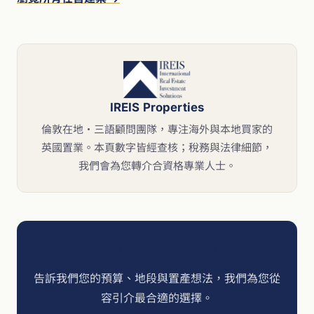
IREIS Properties
倫敦在地・三語顧問團隊，專注海外與本地買家的
英國置業。本頁數字皆經查核；稅務與法律細節，
我們會為您轉介合資格專業人士。
與 IREIS 顧問聊聊
告訴我們您的預算、地段與置產想法，我們為您從
容引介最合適的選擇。