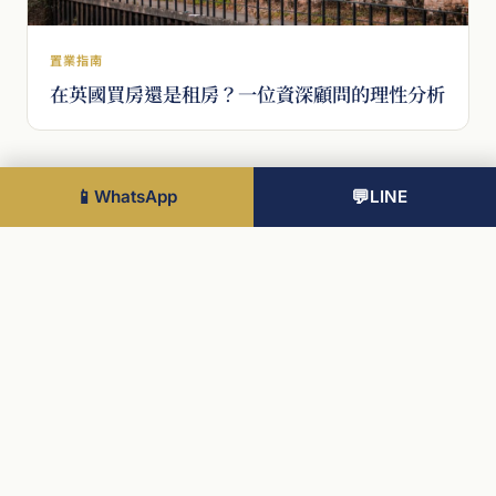
置業指南
在英國買房還是租房？一位資深顧問的理性分析
📱
WhatsApp
💬
LINE
物業
查看全部
倫敦在地・三語顧問團隊
知識中心
專業海外置業顧問
服務