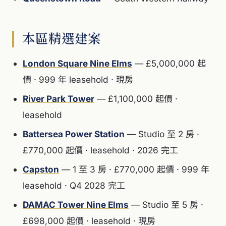
本區精選建案
London Square Nine Elms
— £5,000,000 起
價 · 999 年 leasehold · 現房
River Park Tower
— £1,100,000 起價 ·
leasehold
Battersea Power Station
— Studio 至 2 房 ·
£770,000 起價 · leasehold · 2026 完工
Capston
— 1 至 3 房 · £770,000 起價 · 999 年
leasehold · Q4 2028 完工
DAMAC Tower Nine Elms
— Studio 至 5 房 ·
£698,000 起價 · leasehold · 現房