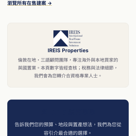
瀏覽所有在售建案 →
IREIS Properties
倫敦在地・三語顧問團隊，專注海外與本地買家的
英國置業。本頁數字皆經查核；稅務與法律細節，
我們會為您轉介合資格專業人士。
與 IREIS 顧問聊聊
告訴我們您的預算、地段與置產想法，我們為您從
容引介最合適的選擇。