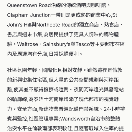
Queenstown Road沿線的傳統酒吧與咖啡館。
Clapham Junction一帶則是更成熟的商業中心,St
John’s Hill與Northcote Road的獨立商店、熟食店、
書店與週末市集,為居民提供了更具人情味的購物體
驗。Waitrose、Sainsbury’s與Tesco等主要超市在區
內及周邊均有分店,日常採購便利。
社區氛圍年輕、國際化且相對安靜。雖然這裡是倫敦
的新興密集住宅區,但大量的公共空間規劃與河岸距
離,使其並不顯得擁擠或喧鬧。夜間河岸燈光與發電站
的輪廓線,為泰晤士河南岸增添了現代都市的視覺魅
力。安全方面,新建物業普遍配備門禁系統、24小時禮
賓與監控,社區管理專業;Wandsworth自治市的整體
治安水平在倫敦南部表現較佳,且隨著區域入住率的提