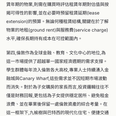
賃年期的物業,則需在購買時評估租賃年期對估值與按
揭可得性的影響,並在必要時預留租賃延期(lease
extension)的預算。無論何種租賃結構,關鍵在於了解
物業的地租(ground rent)與服務費(service charge)
水平,確保長期持有成本在可控範圍內。
第四,倫敦作為全球金融、教育、文化中心的地位,為
這一市場提供了超越單一國家經濟週期的需求支撐。
學生群體每年流入倫敦各大高校,專業人士持續湧入金
融城與Canary Wharf,這些需求並不因短期市場波動
而消失。對於為子女購房的家長而言,投資邏輯往往不
僅是財務回報,更包括為子女提供穩定居所、避免租金
浪費、並在畢業後保留一處倫敦資產的綜合考量。在
這一框架下,九榆樹與巴特西的現代化住宅、便捷交通