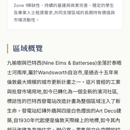
Zone 1稀缺性、持續的基建與商業完善、穩定的學生
及專業人士租賃需求,共同支撐區域的長期持有價值與
市場流動性。
區域概覽
九榆樹與巴特西(Nine Elms & Battersea)坐落於泰晤
士河南岸,屬於Wandsworth自治市,是過去十五年來
倫敦最大規模的城市更新計畫之一。這片曾經的工業
與批發市場用地,如今已轉化為一個全新的濱河社區,
標誌性的巴特西發電站改造計畫為整個區域注入了新
生命。發電站紅磚外牆與四座白色煙囪的Art Deco建
築,自1930年代起便是倫敦天際線上的地標,如今其內
部已改建為高端住宅、辦公室、零售與文化空間的綜