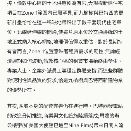
撐。倫敦中心區的土地供應極為有限,大規模新建住宅
項目在Zone 1範圍內已屬罕見,而九榆樹與巴特西的更
新計畫恰恰在這一稀缺地帶釋出了數千套現代住宅單
位。北線延伸線的開通,使這片原本位於交通邊緣的土
地正式納入核心網絡,地理價值得以重估。對於長期持
有者而言,Zone 1位置意味著租賃需求的韌性:無論經
濟週期如何波動,倫敦核心區的租賃市場始終由學生、
專業人士、企業外派員工等穩定群體支撐,而這些群體
對便利性與品質的要求,恰是九榆樹與巴特西新建物業
的優勢所在。
其次,區域本身的配套完善仍在進行時。巴特西發電站
的改造分期推進,商業與文化設施陸續落成;周邊的辦
公樓宇(如美國大使館已遷至Nine Elms)帶來日間人流