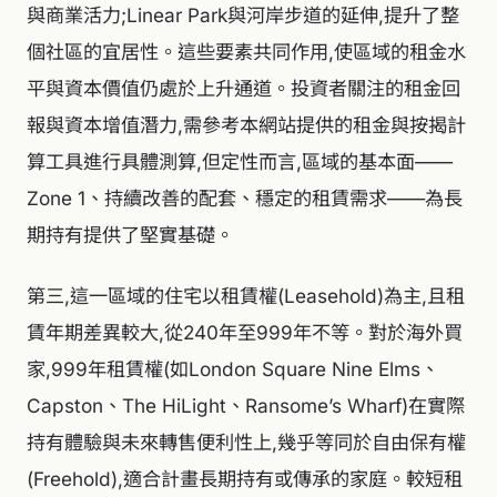
與商業活力;Linear Park與河岸步道的延伸,提升了整
個社區的宜居性。這些要素共同作用,使區域的租金水
平與資本價值仍處於上升通道。投資者關注的租金回
報與資本增值潛力,需參考本網站提供的租金與按揭計
算工具進行具體測算,但定性而言,區域的基本面——
Zone 1、持續改善的配套、穩定的租賃需求——為長
期持有提供了堅實基礎。
第三,這一區域的住宅以租賃權(Leasehold)為主,且租
賃年期差異較大,從240年至999年不等。對於海外買
家,999年租賃權(如London Square Nine Elms、
Capston、The HiLight、Ransome’s Wharf)在實際
持有體驗與未來轉售便利性上,幾乎等同於自由保有權
(Freehold),適合計畫長期持有或傳承的家庭。較短租