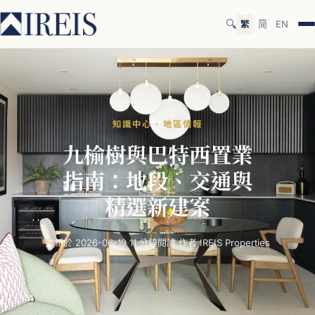
🔍
繁
简
EN
知識中心 · 地區情報
九榆樹
與
巴特
西置業
指南：
地段、
交通
與
精選
新
建案
更新於 2026-06-19
·
11 分鐘閱讀
·
作者 IREIS Properties