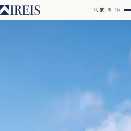
🔍
繁
简
EN