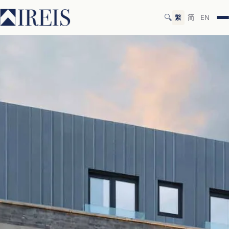
🔍
繁
简
EN