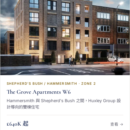
SHEPHERD'S BUSH / HAMMERSMITH · ZONE 2
The Grove Apartments W6
Hammersmith 與 Shepherd's Bush 之間，Huxley Group 設
計導向的雙棟住宅
£640K 起
查看 →