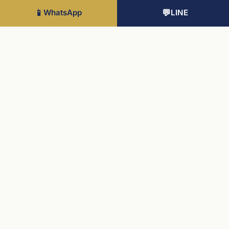
The Grove Houses W6
📱
WhatsApp
💬
LINE
Hammersmith 靜巷兩棟四房豪宅，4層格局收納私人花園與頂
層露臺
價格請洽詢
查看 →
想深入了解 The Grove W6？
與顧問聊聊