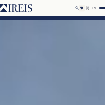
🔍
繁
简
EN